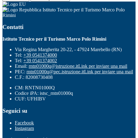
Istituto Tecnico per il Turismo Marco Polo
Rimini
Contatti
Istituto Tecnico per il Turismo Marco Polo Rimini
Via Regina Margherita 20-22, - 47924 Marebello (RN)
Tel:
+39 0541374000
Tel:
+39 0541374002
Email:
rntn01000q@istruzione.it
Link per inviare una mail
PEC:
rntn01000q@pec.istruzione.it
Link per inviare una mail
C.F.: 82008730408
CM: RNTN01000Q
Codice iPA: istsc_rntn01000q
CUF: UFHIBV
Seguici su
Facebook
Instagram