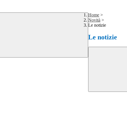
Home
>
Novità
>
Le notizie
Le notizie