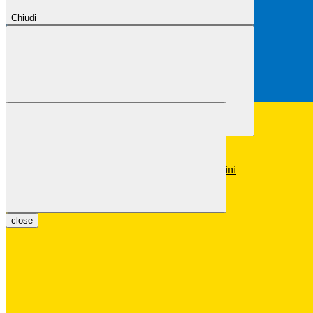
Chiudi
Chiudi
Conferma
Annulla
Conferma
close