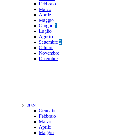
Febbraio
Marzo
Aprile
Maggio
Giugno
1
Luglio
Agosto
Settembre
2
Ottobre
Novembre
Dicembre
2024
Gennaio
Febbraio
Marzo
Aprile
Maggio