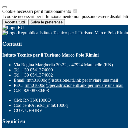
Cookie necessari per il funzionamento
I cookie necessari per il funzionamento non possono essere disabilitati.
Accetta tutti
Salva le preferenze
Istituto Tecnico per il Turismo Marco Polo Rimin
Contatti
Istituto Tecnico per il Turismo Marco Polo Rimini
Via Regina Margherita 20-22, - 47924 Marebello (RN)
Tel:
+39 0541374000
Tel:
+39 0541374002
Email:
rntn01000q@istruzione.it
Link per inviare una mail
PEC:
rntn01000q@pec.istruzione.it
Link per inviare una mail
C.F.: 82008730408
CM: RNTN01000Q
Codice iPA: istsc_rntn01000q
CUF: UFHIBV
Seguici su