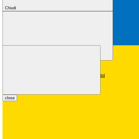
Chiudi
Chiudi
Conferma
Annulla
Conferma
close