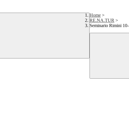
Home
>
RE.NA.TUR
>
Seminario Rimini 10