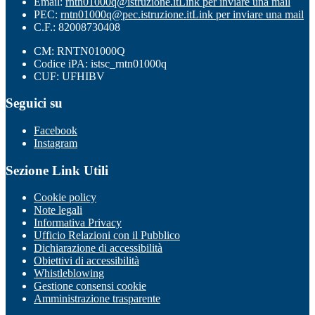
Email:
rntn01000q@istruzione.it
Link per inviare una mail
PEC:
rntn01000q@pec.istruzione.it
Link per inviare una mail
C.F.: 82008730408
CM: RNTN01000Q
Codice iPA: istsc_rntn01000q
CUF: UFHIBV
Seguici su
Facebook
Instagram
Sezione Link Utili
Cookie policy
Note legali
Informativa Privacy
Ufficio Relazioni con il Pubblico
Dichiarazione di accessibilità
Obiettivi di accessibilità
Whistleblowing
Gestione consensi cookie
Amministrazione trasparente