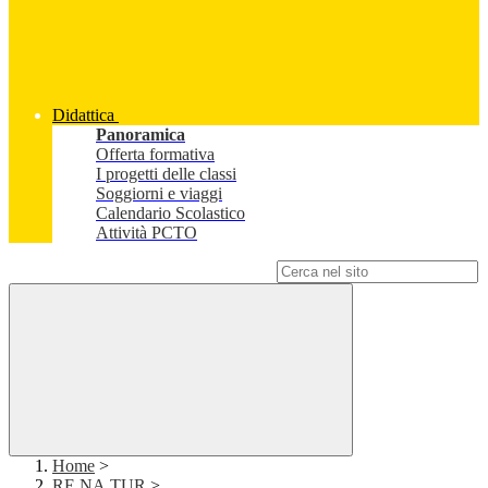
Didattica
Panoramica
Offerta formativa
I progetti delle classi
Soggiorni e viaggi
Calendario Scolastico
Attività PCTO
Campo di ricerca per le pagine del sito
Home
>
RE.NA.TUR
>