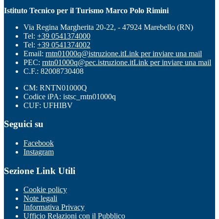
Istituto Tecnico per il Turismo Marco Polo Rimini
Via Regina Margherita 20-22, - 47924 Marebello (RN)
Tel:
+39 0541374000
Tel:
+39 0541374002
Email:
rntn01000q@istruzione.it
Link per inviare una mail
PEC:
rntn01000q@pec.istruzione.it
Link per inviare una mail
C.F.: 82008730408
CM: RNTN01000Q
Codice iPA: istsc_rntn01000q
CUF: UFHIBV
Seguici su
Facebook
Instagram
Sezione Link Utili
Cookie policy
Note legali
Informativa Privacy
Ufficio Relazioni con il Pubblico